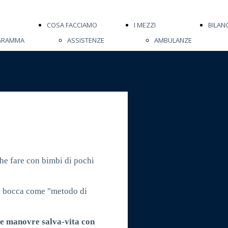
COSA FACCIAMO
I MEZZI
BILANC
GRAMMA
ASSISTENZE
AMBULANZE
SANITARIE
 2022
TRASPORTI
SANITARI
ZIONE
UTI
 2024
he fare con bimbi di pochi
 la bocca come "metodo di
lle manovre salva-vita con