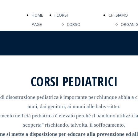
HOME
I CORSI
CHI SIAMO
PAGE
CORSO
ORGANI
SOCCORRITORE
5 X 1000
CORSI PAD
BILANCIO
CORSO
STATUTO
PEDIATRICO
ASSOCIA
GRUPPO
CONTRIB
CORSI PEDIATRICI
FORMAZIONE
PUBBLICI
di disostruzione pediatrica è importante per chiunque abbia a c
anni, dai genitori, ai nonni alle baby-sitter.
camento nell'età pediatrica è elevato perché il bambino utilizza
scoperta" rischiando, talvolta, il soffocamento.
ne si mette a disposizione per educare alla prevenzione ed a